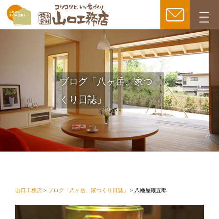
togg
navi
ブログ「八ヶ岳、家つ
くり日誌」
山口工務店
>
ブログ「八ヶ岳、家つくり日誌」
>
八幡屋磯五郎