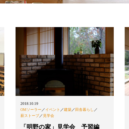
2018.10.19
OMソーラー
／
イベント
／
建築
／
田舎暮らし
／
薪ストーブ
／
見学会
「明野の家」見学会 予習編