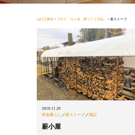
山口工務店
>
ブログ「八ヶ岳、家つくり日誌」
>
薪ストーブ
2018.11.28
田舎暮らし
／
薪ストーブ
／
雑記
薪小屋