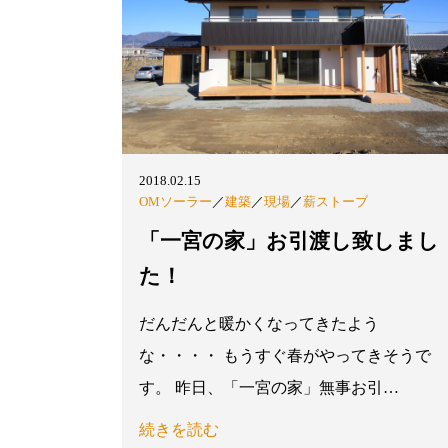
2018.02.15
OMソーラー
／
建築
／
現場
／
薪ストーブ
「一宮の家」お引渡し致しまし
た！
だんだんと暖かくなってきたよう
な・・・・ もうすぐ春がやってきそうで
す。 昨日、「一宮の家」無事お引…
続きを読む