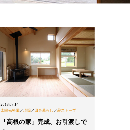
2018.07.14
太陽光発電
／
現場
／
田舎暮らし
／
薪ストーブ
「高根の家」完成、お引渡しで