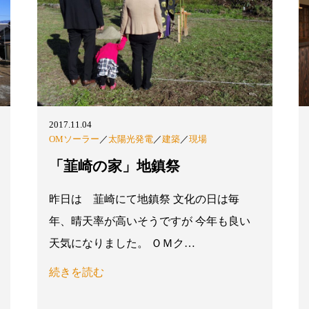
2017.11.04
OMソーラー
／
太陽光発電
／
建築
／
現場
「韮崎の家」地鎮祭
昨日は 韮崎にて地鎮祭 文化の日は毎
年、晴天率が高いそうですが 今年も良い
天気になりました。 ＯＭク…
続きを読む