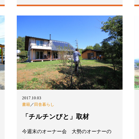
2017.10.03
書籍
／
田舎暮らし
「チルチンびと」取材
今週末のオーナー会 大勢のオーナーの