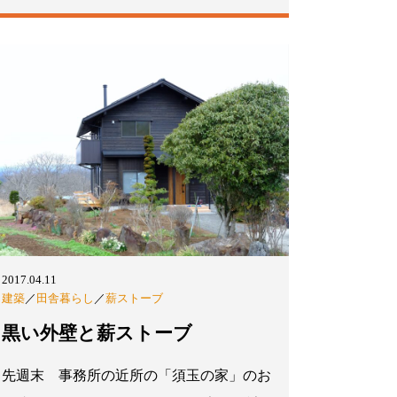
2017.04.11
建築
／
田舎暮らし
／
薪ストーブ
黒い外壁と薪ストーブ
先週末 事務所の近所の「須玉の家」のお