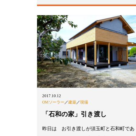
2017.10.12
OMソーラー
／
建築
／
現場
「石和の家」引き渡し
昨日は お引き渡しが須玉町と石和町であ