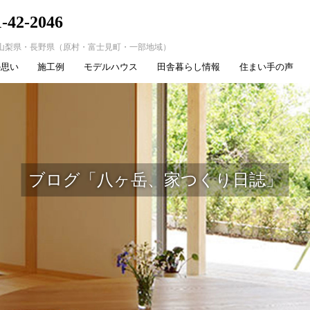
1-42-2046
山梨県・長野県（原村・富士見町・一部地域）
の思い
施工例
モデルハウス
田舎暮らし情報
住まい手の声
ブログ「八ヶ岳、家つくり日誌」