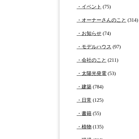
イベント
(75)
オーナーさんのこと
(314)
お知らせ
(74)
モデルハウス
(97)
会社のこと
(211)
太陽光発電
(53)
建築
(784)
日常
(125)
書籍
(55)
植物
(135)