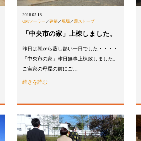
2018.05.18
OMソーラー
／
建築
／
現場
／
薪ストーブ
「中央市の家」上棟しました。
昨日は朝から蒸し熱い一日でした・・・・
「中央市の家」昨日無事上棟致しました。
ご実家の母屋の前にご…
続きを読む