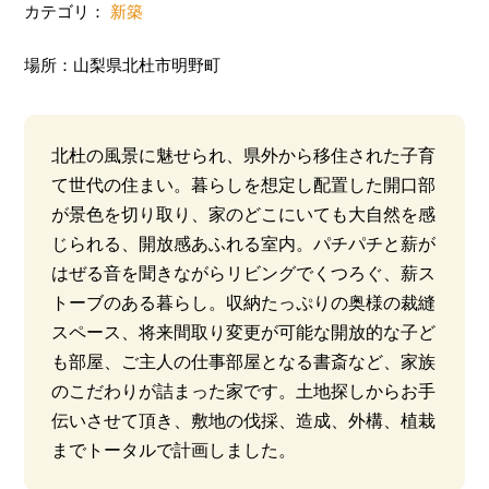
カテゴリ：
新築
場所：山梨県北杜市明野町
北杜の風景に魅せられ、県外から移住された子育
て世代の住まい。暮らしを想定し配置した開口部
が景色を切り取り、家のどこにいても大自然を感
じられる、開放感あふれる室内。パチパチと薪が
はぜる音を聞きながらリビングでくつろぐ、薪ス
トーブのある暮らし。収納たっぷりの奥様の裁縫
スペース、将来間取り変更が可能な開放的な子ど
も部屋、ご主人の仕事部屋となる書斎など、家族
のこだわりが詰まった家です。土地探しからお手
伝いさせて頂き、敷地の伐採、造成、外構、植栽
までトータルで計画しました。