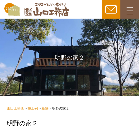
togg
navi
明野の家２
山口工務店
>
施工例
>
新築
>
明野の家２
明野の家２