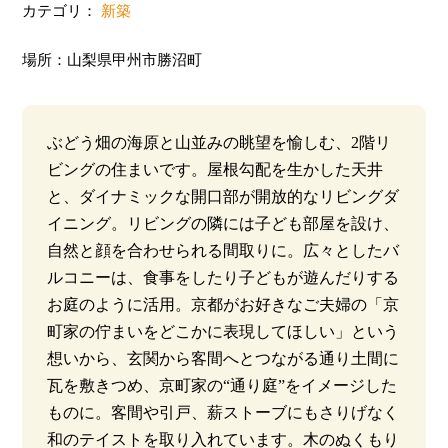
カテゴリ：
新築
場所：山梨県甲州市勝沼町
ぶどう畑の海原と山並みの眺望を愉しむ、2階リ
ビングの住まいです。屋根勾配を生かした天井
と、ダイナミックな開口部が開放的なリビングダ
イニング。リビングの隣には子ども部屋を設け、
自然と顔を合わせられる間取りに。広々としたバ
ルコニーは、食事をしたり子どもが遊んだりする
お庭のように活用。京都がお好きなご夫婦の「京
町家の佇まいをどこかに表現してほしい」という
想いから、玄関から客間へとつながる通り土間に
瓦を敷きつめ、京町家の“通り庭”をイメージした
ものに。客間や引戸、薪ストーブにもさりげなく
和のテイストを取り入れています。木のぬくもり