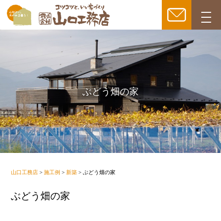
togg
navi
ぶどう畑の家
山口工務店
>
施工例
>
新築
>
ぶどう畑の家
ぶどう畑の家