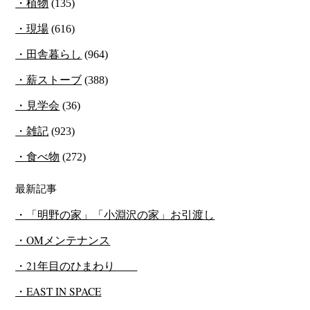
植物
(135)
現場
(616)
田舎暮らし
(964)
薪ストーブ
(388)
見学会
(36)
雑記
(923)
食べ物
(272)
最新記事
「明野の家」「小淵沢の家」お引渡し
OMメンテナンス
21年目のひまわり
EAST IN SPACE