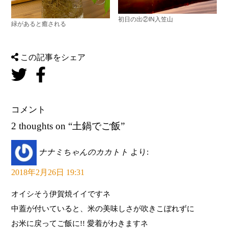
初日の出②IN入笠山
緑があると癒される
この記事をシェア
コメント
2 thoughts on “
土鍋でご飯
”
ナナミちゃんのカカトト
より:
2018年2月26日 19:31
オイシそう伊賀焼イイですネ
中蓋が付いていると、米の美味しさが吹きこぼれずに
お米に戻ってご飯に!! 愛着がわきますネ