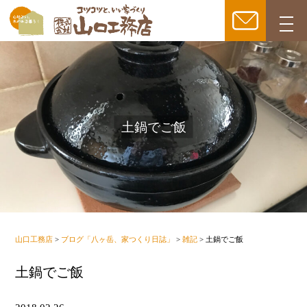
togg
navi
土鍋でご飯
山口工務店
>
ブログ「八ヶ岳、家つくり日誌」
>
雑記
>
土鍋でご飯
土鍋でご飯