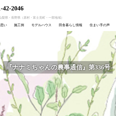
1-42-2046
山梨県・長野県（原村・富士見町・一部地域）
の思い
施工例
モデルハウス
田舎暮らし情報
住まい手の声
『ナナミちゃんの農事通信』第336号