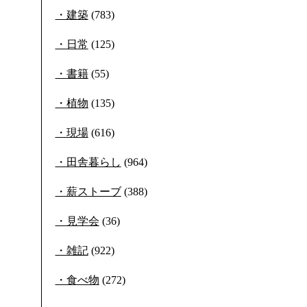
建築
(783)
日常
(125)
書籍
(55)
植物
(135)
現場
(616)
田舎暮らし
(964)
薪ストーブ
(388)
見学会
(36)
雑記
(922)
食べ物
(272)