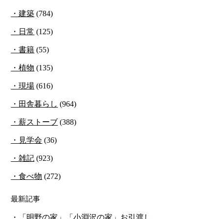
建築
(784)
日常
(125)
書籍
(55)
植物
(135)
現場
(616)
田舎暮らし
(964)
薪ストーブ
(388)
見学会
(36)
雑記
(923)
食べ物
(272)
最新記事
「明野の家」「小淵沢の家」お引渡し