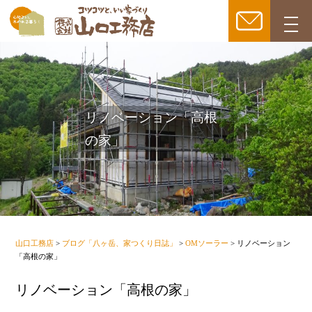
togg
navi
リノベーション「高根
の家」
山口工務店
>
ブログ「八ヶ岳、家つくり日誌」
>
OMソーラー
>
リノベーション
「高根の家」
リノベーション「高根の家」