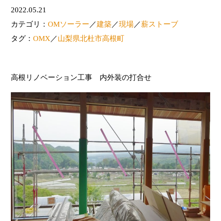
2022.05.21
カテゴリ：
OMソーラー
／
建築
／
現場
／
薪ストーブ
タグ：
OMX
／
山梨県北杜市高根町
高根リノベーション工事 内外装の打合せ