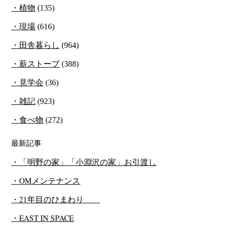
植物
(135)
現場
(616)
田舎暮らし
(964)
薪ストーブ
(388)
見学会
(36)
雑記
(923)
食べ物
(272)
最新記事
「明野の家」「小淵沢の家」お引渡し
OMメンテナンス
21年目のひまわり
EAST IN SPACE