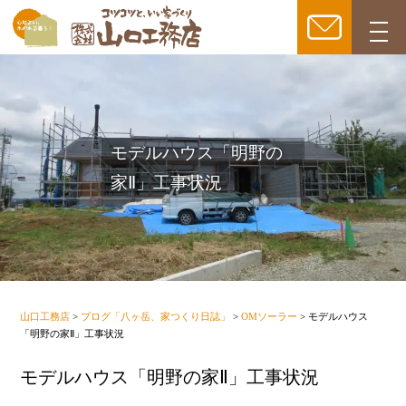
togg
navi
モデルハウス「明野の
家Ⅱ」工事状況
山口工務店
>
ブログ「八ヶ岳、家つくり日誌」
>
OMソーラー
>
モデルハウス
「明野の家Ⅱ」工事状況
モデルハウス「明野の家Ⅱ」工事状況