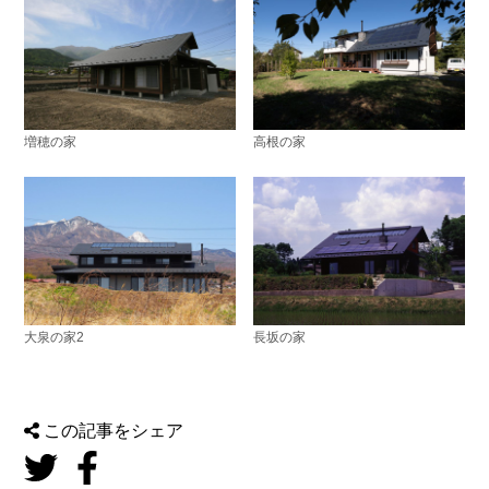
増穂の家
高根の家
大泉の家2
長坂の家
この記事をシェア