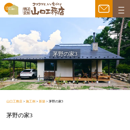
togg
navi
茅野の家3
山口工務店
>
施工例
>
新築
>
茅野の家3
茅野の家3