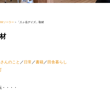
OMソーラー
>
「八ヶ岳デイズ」取材
材
ーさんのこと
／
日常
／
書籍
／
田舎暮らし
町
転・・・・