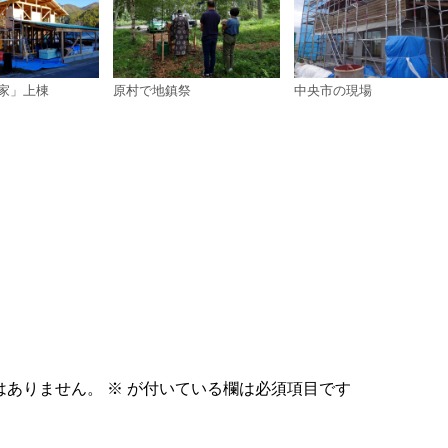
家」上棟
原村で地鎮祭
中央市の現場
はありません。
※
が付いている欄は必須項目です