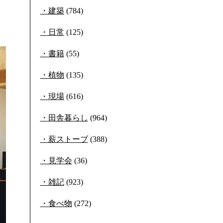
建築
(784)
日常
(125)
書籍
(55)
植物
(135)
現場
(616)
田舎暮らし
(964)
薪ストーブ
(388)
見学会
(36)
雑記
(923)
食べ物
(272)