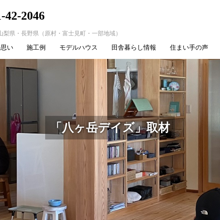
1-42-2046
山梨県・長野県（原村・富士見町・一部地域）
の思い
施工例
モデルハウス
田舎暮らし情報
住まい手の声
「八ヶ岳デイズ」取材