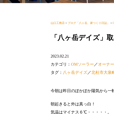
山口工務店
>
ブログ「八ヶ岳、家つくり日誌」
>
「八ヶ岳デイズ」取
2023.02.21
カテゴリ：
OMソーラー
／
オーナ
タグ：
八ヶ岳デイズ
／
北杜市大泉
今朝は昨日のぽかぽか陽気から一
朝起きると外は真っ白！
気温はマイナス６℃・・・・・。